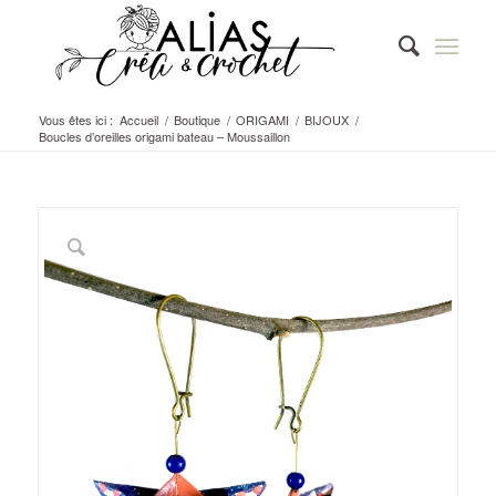
Vous êtes ici :
Accueil
/
Boutique
/
ORIGAMI
/
BIJOUX
/
Boucles d’oreilles origami bateau – Moussaillon