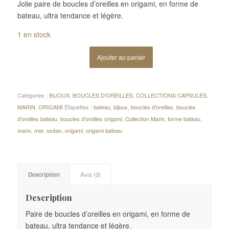
Jolie paire de boucles d’oreilles en origami, en forme de
bateau, ultra tendance et légère.
1 en stock
Ajouter au panier
Catégories :
BIJOUX
,
BOUCLES D'OREILLES
,
COLLECTIONS CAPSULES
,
MARIN
,
ORIGAMI
Étiquettes :
bateau
,
bijoux
,
boucles d'oreilles
,
boucles
d'oreilles bateau
,
boucles d'oreilles origami
,
Collection Marin
,
forme bateau
,
marin
,
mer
,
océan
,
origami
,
origami bateau
Description
Avis (0)
Description
Paire de boucles d’oreilles en origami, en forme de
bateau, ultra tendance et légère.