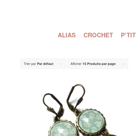
ALIAS
CROCHET
P’TI
Trier par
Afficher
Par défaut
15 Produits par page