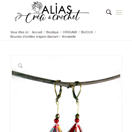
Vous êtes ici :
Accueil
/
Boutique
/
ORIGAMI
/
BIJOUX
/
Boucles d’oreilles origami diamant – Annabelle