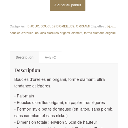
Ajouter au panier
Catégories :
BIJOUX
,
BOUCLES D'OREILLES
,
ORIGAMI
Étiquettes :
bijoux
,
boucles d'oreilles
,
boucles d'oreilles origami
,
diamant
,
forme diamant
,
origami
Description
Avis (0)
Description
Boucles d’oreilles en origami, forme diamant, ultra
tendance et légères.
• Fait-main
• Boucles d’oreilles origami, en papier très légères
• Fermoir style petite dormeuse (en laiton, sans plomb,
sans cadmium et sans nickel)
• Dimension totale : environ 5,5cm de hauteur