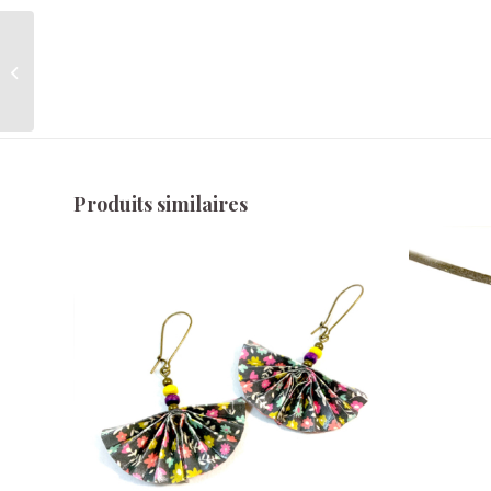
Boucles d’oreilles
origami éventail – Citron
Produits similaires