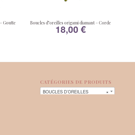
 – Goutte
Boucles d’oreilles origami diamant – Corde
18,00
€
CATÉGORIES DE PRODUITS
BOUCLES D’OREILLES
×