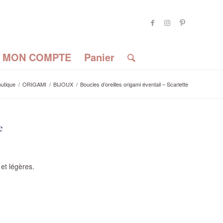
MON COMPTE
Panier
utique
/
ORIGAMI
/
BIJOUX
/
Boucles d’oreilles origami éventail – Scarlette
e
 et légères.