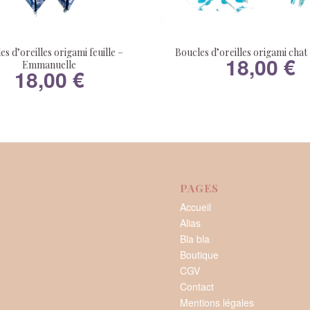
es d’oreilles origami feuille –
Boucles d’oreilles origami chat
18,00
€
Emmanuelle
18,00
€
PAGES
Accueil
Alias
Bla bla
Boutique
CGV
Contact
Mentions légales