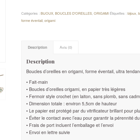
Catégories :
BIJOUX
,
BOUCLES D'OREILLES
,
ORIGAMI
Étiquettes :
bijoux
,
b
forme éventail
,
origami
Description
Avis (0)
Description
Boucles d’oreilles en origami, forme éventail, ultra tendan
• Fait-main
• Boucles d’oreilles origami, en papier très légères
• Fermoir style crochet (en laiton, sans plomb, sans cadm
• Dimension totale : environ 5,5cm de hauteur
• Le papier est protégé par du vitrificateur brillant pour p
• Éviter le contact avec l’eau pour garantir la pérennité du
• Frais de port incluent l’emballage et l’envoi
• Envoi en lettre suivie