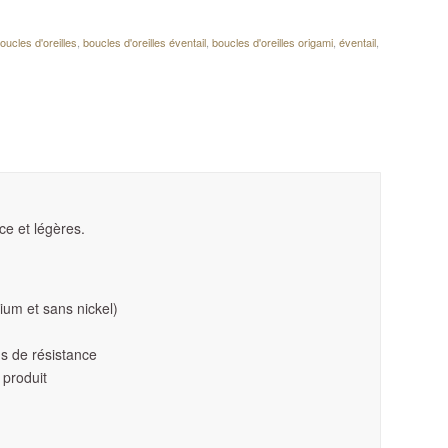
oucles d'oreilles
,
boucles d'oreilles éventail
,
boucles d'oreilles origami
,
éventail
,
ce et légères.
ium et sans nickel)
lus de résistance
 produit