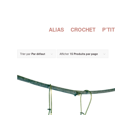
ALIAS
CROCHET
P’TI
Trier par
Afficher
Par défaut
15 Produits par page