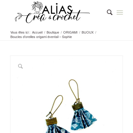
Vous êtes ici :
Accueil
/
Boutique
/
ORIGAMI
/
BIJOUX
/
Boucles d’oreilles origami éventail – Sophie