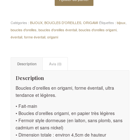
Catégories :
BIJOUX
,
BOUCLES D'OREILLES
,
ORIGAMI
Étiquettes :
bijoux
,
boucles d'oreilles
,
boucles d'oreilles éventail
,
boucles d'oreilles origami
,
éventail
,
forme éventail
,
origami
Description
Avis (0)
Description
Boucles d’oreilles en origami, forme éventail, ultra
tendance et légères.
• Fait-main
• Boucles d’oreilles origami, en papier très légères
• Fermoir style dormeuse (en laiton, sans plomb, sans
cadmium et sans nickel)
• Dimension totale : environ 4,5cm de hauteur