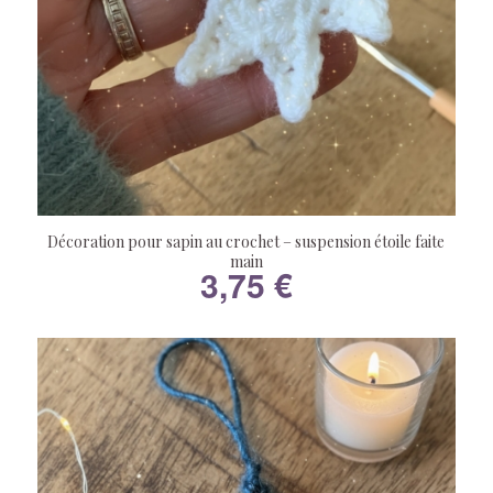
Décoration pour sapin au crochet – suspension étoile faite
main
3,75
€