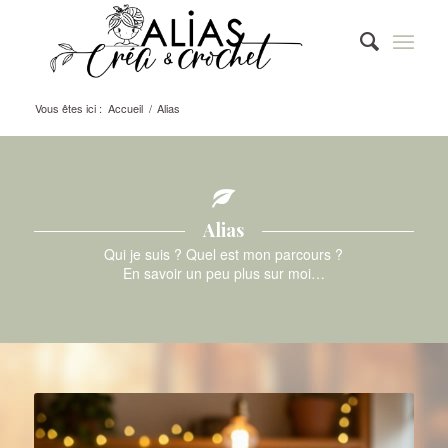
Vous êtes ici :
Accueil
/
Alias
Alias
Qui je suis ? Quel est mon parcours ?
En savoir un peu plus sur moi…