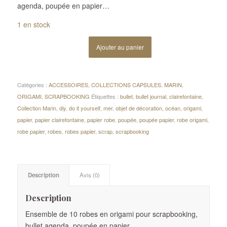
agenda, poupée en papier…
1 en stock
Ajouter au panier
Catégories :
ACCESSOIRES
,
COLLECTIONS CAPSULES
,
MARIN
,
ORIGAMI
,
SCRAPBOOKING
Étiquettes :
bullet
,
bullet journal
,
clairefontaine
,
Collection Marin
,
diy
,
do it yourself
,
mer
,
objet de décoration
,
océan
,
origami
,
papier
,
papier clairefontaine
,
papier robe
,
poupée
,
poupée papier
,
robe origami
,
robe papier
,
robes
,
robes papier
,
scrap
,
scrapbooking
Description
Avis (0)
Description
Ensemble de 10 robes en origami pour scrapbooking,
bullet agenda, poupée en papier…