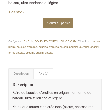
bateau, ultra tendance et légère.
1 en stock
Ajouter au panier
Catégories :
BIJOUX
,
BOUCLES D'OREILLES
,
ORIGAMI
Étiquettes :
bateau
,
bijoux
,
boucles d'oreilles
,
boucles d'oreilles bateau
,
boucles d'oreilles origami
,
forme bateau
,
origami
,
origami bateau
Description
Avis (0)
Description
Paire de boucles d’oreilles en origami, en forme de
bateau, ultra tendance et légère.
Notez que toutes mes créations (bijoux, accessoires,