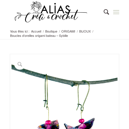
Vous êtes ici :
Accueil
/
Boutique
/
ORIGAMI
/
BIJOUX
/
Boucles d’oreilles origami bateau – Sybille