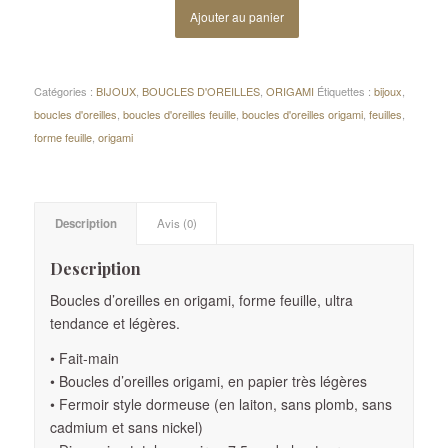
Ajouter au panier
Catégories :
BIJOUX
,
BOUCLES D'OREILLES
,
ORIGAMI
Étiquettes :
bijoux
,
boucles d'oreilles
,
boucles d'oreilles feuille
,
boucles d'oreilles origami
,
feuilles
,
forme feuille
,
origami
Description
Avis (0)
Description
Boucles d’oreilles en origami, forme feuille, ultra
tendance et légères.
• Fait-main
• Boucles d’oreilles origami, en papier très légères
• Fermoir style dormeuse (en laiton, sans plomb, sans
cadmium et sans nickel)