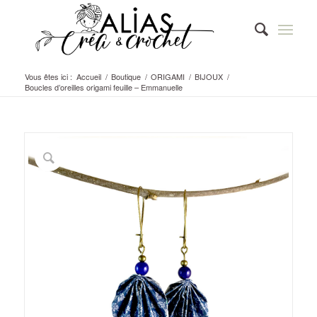
Vous êtes ici :
Accueil
/
Boutique
/
ORIGAMI
/
BIJOUX
/
Boucles d’oreilles origami feuille – Emmanuelle