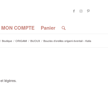
MON COMPTE
Panier
/
Boutique
/
ORIGAMI
/
BIJOUX
/
Boucles d’oreilles origami éventail – Katia
 et légères.