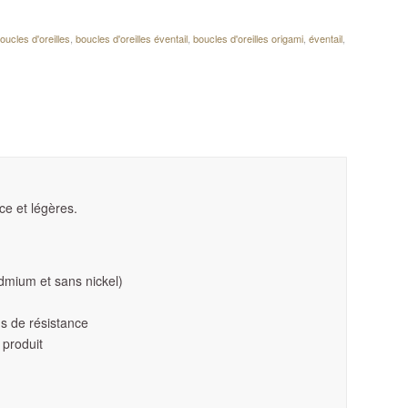
oucles d'oreilles
,
boucles d'oreilles éventail
,
boucles d'oreilles origami
,
éventail
,
ce et légères.
dmium et sans nickel)
lus de résistance
 produit