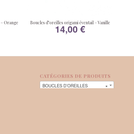
e – Orange
Boucles d’oreilles origami éventail – Vanille
14,00
€
CATÉGORIES DE PRODUITS
BOUCLES D’OREILLES
×