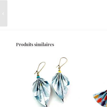
Boucles d’oreilles
origami diamant – Katy
Produits similaires