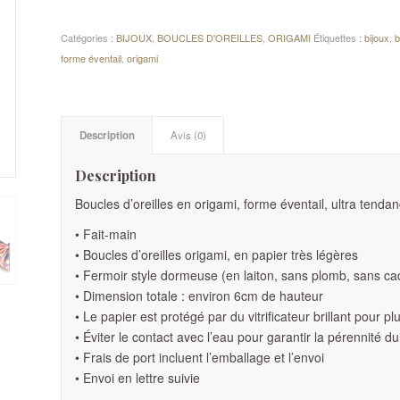
Catégories :
BIJOUX
,
BOUCLES D'OREILLES
,
ORIGAMI
Étiquettes :
bijoux
,
b
forme éventail
,
origami
Description
Avis (0)
Description
Boucles d’oreilles en origami, forme éventail, ultra tendan
• Fait-main
• Boucles d’oreilles origami, en papier très légères
• Fermoir style dormeuse (en laiton, sans plomb, sans ca
• Dimension totale : environ 6cm de hauteur
• Le papier est protégé par du vitrificateur brillant pour p
• Éviter le contact avec l’eau pour garantir la pérennité du
• Frais de port incluent l’emballage et l’envoi
• Envoi en lettre suivie