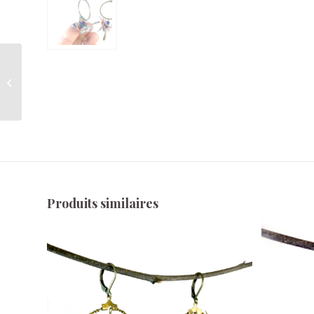
Boucles d’oreilles
origami poisson – Bob
le poisson
Produits similaires