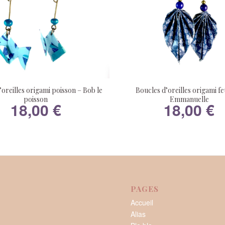
’oreilles origami poisson – Bob le
Boucles d’oreilles origami feu
poisson
Emmanuelle
18,00
€
18,00
€
PAGES
Accueil
Alias