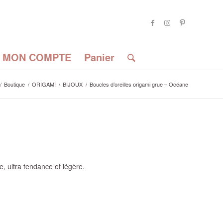
MON COMPTE
Panier
/
Boutique
/
ORIGAMI
/
BIJOUX
/
Boucles d’oreilles origami grue – Océane
e, ultra tendance et légère.