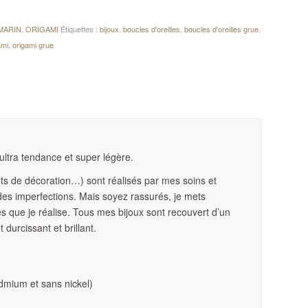
MARIN
,
ORIGAMI
Étiquettes :
bijoux
,
boucles d'oreilles
,
boucles d'oreilles grue
,
ami
,
origami grue
ultra tendance et super légère.
ets de décoration…) sont réalisés par mes soins et
 des imperfections.
Mais soyez rassurés, je mets
que je réalise. Tous mes bijoux sont recouvert d’un
 durcissant et brillant.
dmium et sans nickel)