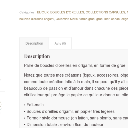
Catégories :
BIJOUX
,
BOUCLES D'OREILLES
,
COLLECTIONS CAPSULES
,
boucles d'oreilles origami
,
Collection Marin
,
forme grue
,
grue
,
mer
,
océan
,
orig
Description
Avis (0)
Description
Paire de boucles d’oreilles en origami, en forme de grue, 
Notez que toutes mes créations (bijoux, accessoires, obj
comme toute création faite à la main, il se peut qu’il y ait
beaucoup de passion et d’amour dans chacune des pièces 
vitrificateur qui protège le papier ce qui leur donne un effet
• Fait-main
• Boucles d’oreilles origami, en papier très légères
• Fermoir style dormeuse (en laiton, sans plomb, sans ca
• Dimension totale : environ 8cm de hauteur