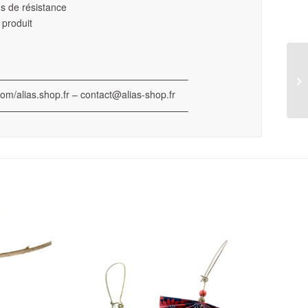
lus de résistance
 produit
———————————————————–
com/alias.shop.fr – contact@alias-shop.fr
———————————————————–