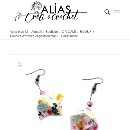
Vous êtes ici :
Accueil
/
Boutique
/
ORIGAMI
/
BIJOUX
/
Boucles d’oreilles origami diamant – Constantine