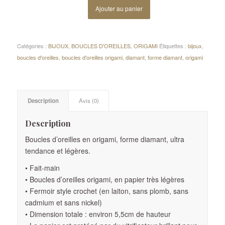
Ajouter au panier
Catégories :
BIJOUX
,
BOUCLES D'OREILLES
,
ORIGAMI
Étiquettes :
bijoux
,
boucles d'oreilles
,
boucles d'oreilles origami
,
diamant
,
forme diamant
,
origami
Description
Avis (0)
Description
Boucles d’oreilles en origami, forme diamant, ultra
tendance et légères.
• Fait-main
• Boucles d’oreilles origami, en papier très légères
• Fermoir style crochet (en laiton, sans plomb, sans
cadmium et sans nickel)
• Dimension totale : environ 5,5cm de hauteur