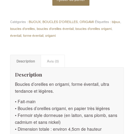
Catégories :
BIJOUX
,
BOUCLES D'OREILLES
,
ORIGAMI
Étiquettes :
bijoux
,
boucles d'oreilles
,
boucles d'oreilles éventail
,
boucles d'oreilles origami
,
éventail
,
forme éventail
,
origami
Description
Avis (0)
Description
Boucles d’oreilles en origami, forme éventail, ultra
tendance et légères.
• Fait-main
• Boucles d’oreilles origami, en papier très légères
• Fermoir style dormeuse (en laiton, sans plomb, sans
cadmium et sans nickel)
• Dimension totale : environ 4,5cm de hauteur