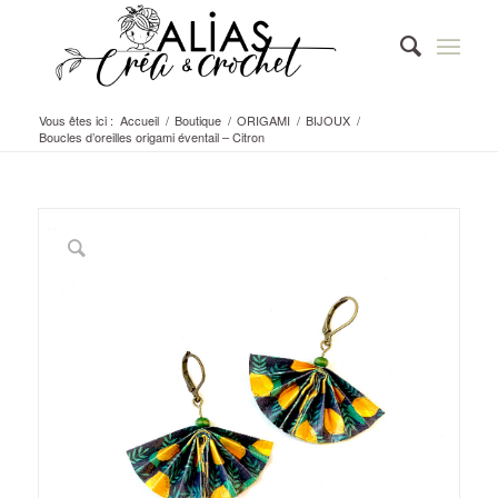
Vous êtes ici :
Accueil
/
Boutique
/
ORIGAMI
/
BIJOUX
/
Boucles d’oreilles origami éventail – Citron