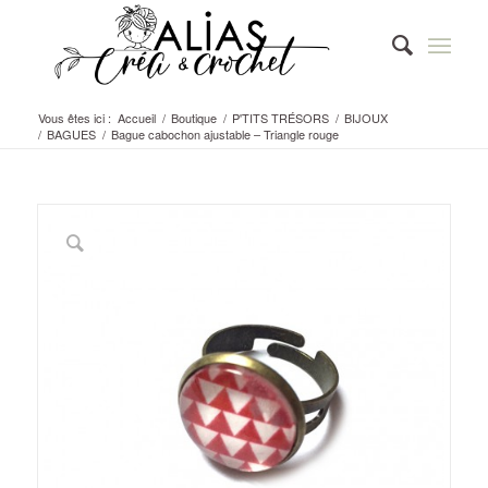
Vous êtes ici :
Accueil
/
Boutique
/
P'TITS TRÉSORS
/
BIJOUX
/
BAGUES
/
Bague cabochon ajustable – Triangle rouge