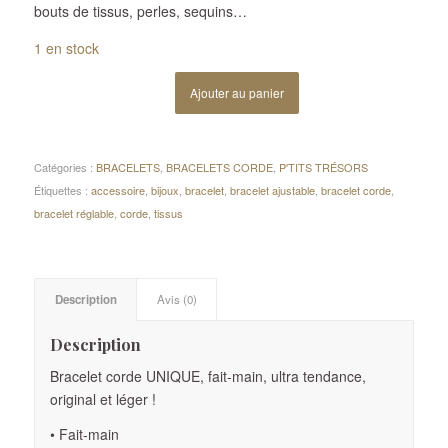
bouts de tissus, perles, sequins…
1 en stock
Ajouter au panier
Catégories :
BRACELETS
,
BRACELETS CORDE
,
P'TITS TRÉSORS
Étiquettes :
accessoire
,
bijoux
,
bracelet
,
bracelet ajustable
,
bracelet corde
,
bracelet réglable
,
corde
,
tissus
Description
Avis (0)
Description
Bracelet corde UNIQUE, fait-main, ultra tendance,
original et léger !
• Fait-main