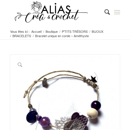
Vous êtes ici :
Accueil
/
Boutique
/
P'TITS TRÉSORS
/
BIJOUX
/
BRACELETS
/
Bracelet unique en corde – Améthyste