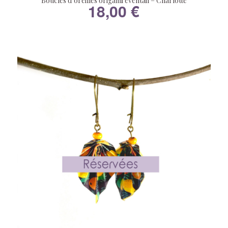
Boucles d’oreilles origami éventail – Charlotte
18,00
€