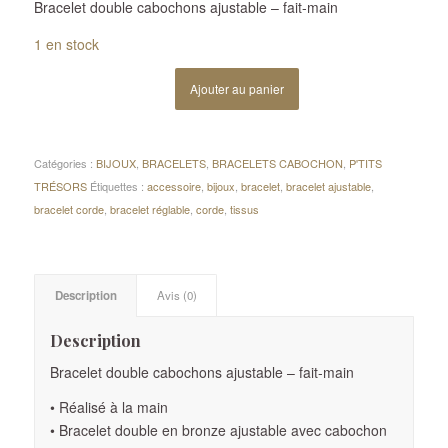
Bracelet double cabochons ajustable – fait-main
1 en stock
Ajouter au panier
Catégories :
BIJOUX
,
BRACELETS
,
BRACELETS CABOCHON
,
P'TITS
TRÉSORS
Étiquettes :
accessoire
,
bijoux
,
bracelet
,
bracelet ajustable
,
bracelet corde
,
bracelet réglable
,
corde
,
tissus
Description
Avis (0)
Description
Bracelet double cabochons ajustable – fait-main
• Réalisé à la main
• Bracelet double en bronze ajustable avec cabochon