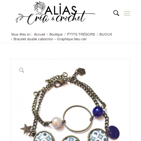
Vous êtes ici :
Accueil
/
Boutique
/
P'TITS TRÉSORS
/
BIJOUX
/
Bracelet double cabochon – Graphique bleu ciel