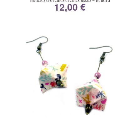
Boucles d’oreilles créoles tissus – Kendra
12,00
€