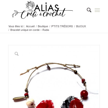
Vous êtes ici :
Accueil
/
Boutique
/
P'TITS TRÉSORS
/
BIJOUX
/
Bracelet unique en corde – Rubis