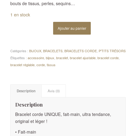
bouts de tissus, perles, sequins…
1 en stock
Ajouter au panier
Catégories :
BIJOUX
,
BRACELETS
,
BRACELETS CORDE
,
P'TITS TRÉSORS
Étiquettes :
accessoire
,
bijoux
,
bracelet
,
bracelet ajustable
,
bracelet corde
,
bracelet réglable
,
corde
,
tissus
Description
Avis (0)
Description
Bracelet corde UNIQUE, fait-main, ultra tendance,
original et léger !
• Fait-main