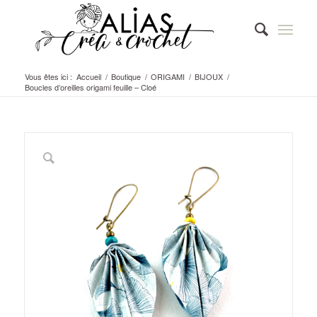
Vous êtes ici :
Accueil
/
Boutique
/
ORIGAMI
/
BIJOUX
/
Boucles d’oreilles origami feuille – Cloé