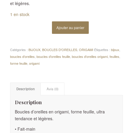
et légères.
1 en stock
Ajouter au panier
Catégories :
BIJOUX
,
BOUCLES D'OREILLES
,
ORIGAMI
Étiquettes :
bijoux
,
boucles d'oreilles
,
boucles d'oreilles feuille
,
boucles d'oreilles origami
,
feuilles
,
forme feuille
,
origami
Description
Avis (0)
Description
Boucles d’oreilles en origami, forme feuille, ultra
tendance et légères.
• Fait-main