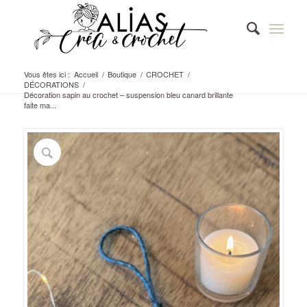
Vous êtes ici :
Accueil
/
Boutique
/
CROCHET
/
DÉCORATIONS
/
Décoration sapin au crochet – suspension bleu canard brillante
faite ma...