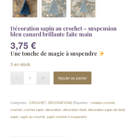
Décoration sapin au crochet – suspension
bleu canard brillante faite main
3,75
€
Une touche de magie à suspendre
3 en stock
Ajouter au panier
Catégories :
CROCHET
,
DÉCORATIONS
Étiquettes :
création crochet
,
crochet
,
crochet sapin
,
décoration
,
décoration Noël
,
décoration sapin de Noël
,
sapin
,
sapin au crochet
,
sapin crochet à suspendre