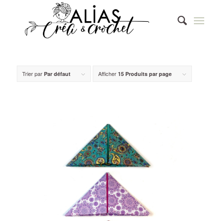
Trier par
Afficher
Par défaut
15 Produits par page