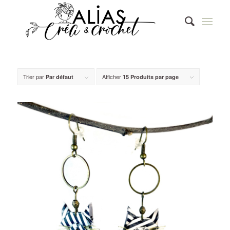
Trier par
Afficher
Par défaut
15 Produits par page