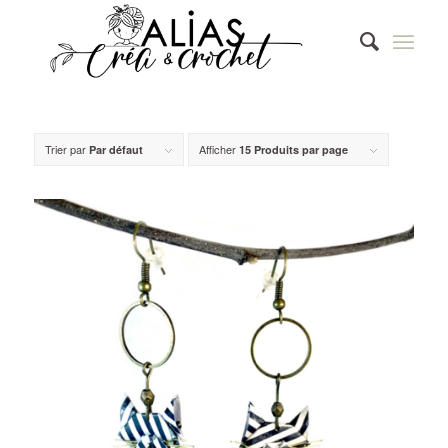
Trier par
Afficher
Par défaut
15 Produits par page