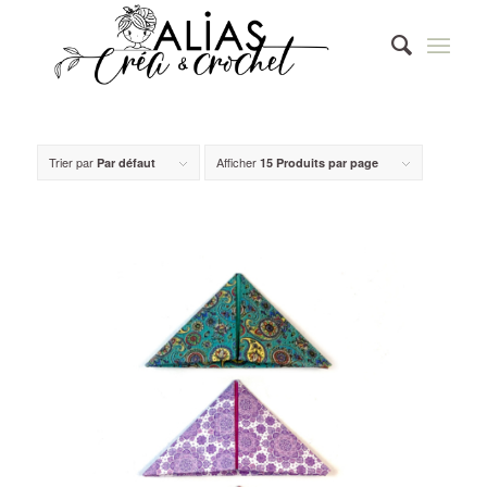
Trier par
Afficher
Par défaut
15 Produits par page