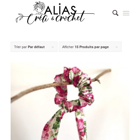
Trier par
Afficher
Par défaut
15 Produits par page