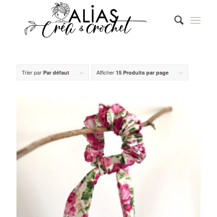
Trier par
Afficher
Par défaut
15 Produits par page